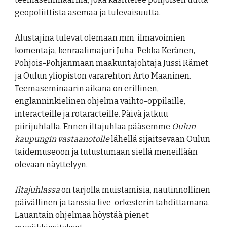
geopoliittista asemaa ja tulevaisuutta.
Alustajina tulevat olemaan mm. ilmavoimien
komentaja, kenraalimajuri Juha-Pekka Keränen,
Pohjois-Pohjanmaan maakuntajohtaja Jussi Rämet
ja Oulun yliopiston vararehtori Arto Maaninen.
Teemaseminaarin aikana on erillinen,
englanninkielinen ohjelma vaihto-oppilaille,
interacteille ja rotaracteille. Päivä jatkuu
piirijuhlalla. Ennen iltajuhlaa pääsemme
Oulun
kaupungin vastaanotolle
lähellä sijaitsevaan Oulun
taidemuseoon ja tutustumaan siellä meneillään
olevaan näyttelyyn.
Iltajuhlassa
on tarjolla muistamisia, nautinnollinen
päivällinen ja tanssia live-orkesterin tahdittamana.
Lauantain ohjelmaa höystää pienet