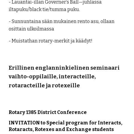
- Lauantai-illan Governer’s Ball—juhlassa
iltapuku/black tie/tumma puku.
- Sunnuntaina sään mukainen rento asu, ollaan
osittain ulkoilmassa
- Muistathan rotary-merkit ja käädyt!
E
rillinen englanninkielinen seminaari
vaihto-oppilaille, interacteille,
rotaracteille ja rotexeille
Rotary 1385 District Conference
INVITATION to Special program for Interacts,
Rotaracts, Rotexes and Exchange students