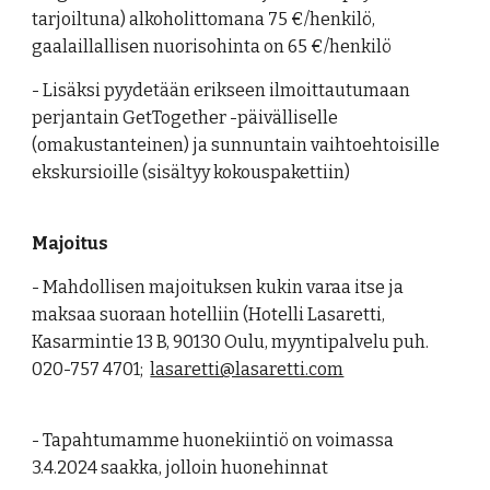
tarjoiltuna) alkoholittomana 75 €/henkilö,
gaalaillallisen nuorisohinta on 65 €/henkilö
- Lisäksi pyydetään erikseen ilmoittautumaan
perjantain GetTogether -päivälliselle
(omakustanteinen) ja sunnuntain vaihtoehtoisille
ekskursioille (sisältyy kokouspakettiin)
Majoitus
- Mahdollisen majoituksen kukin varaa itse ja
maksaa suoraan hotelliin (Hotelli Lasaretti,
Kasarmintie 13 B, 90130 Oulu, myyntipalvelu puh.
020-757 4701;
lasaretti@lasaretti.com
- Tapahtumamme huonekiintiö on voimassa
3.4.2024 saakka, jolloin huonehinnat