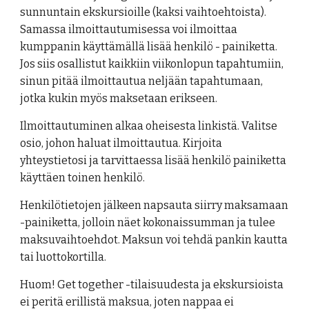
sunnuntain ekskursioille (kaksi vaihtoehtoista).
Samassa ilmoittautumisessa voi ilmoittaa
kumppanin käyttämällä lisää henkilö - painiketta.
Jos siis osallistut kaikkiin viikonlopun tapahtumiin,
sinun pitää ilmoittautua neljään tapahtumaan,
jotka kukin myös maksetaan erikseen.
Ilmoittautuminen alkaa oheisesta linkistä. Valitse
osio, johon haluat ilmoittautua. Kirjoita
yhteystietosi ja tarvittaessa lisää henkilö painiketta
käyttäen toinen henkilö.
Henkilötietojen jälkeen napsauta siirry maksamaan
-painiketta, jolloin näet kokonaissumman ja tulee
maksuvaihtoehdot. Maksun voi tehdä pankin kautta
tai luottokortilla.
Huom! Get together -tilaisuudesta ja ekskursioista
ei peritä erillistä maksua, joten nappaa ei