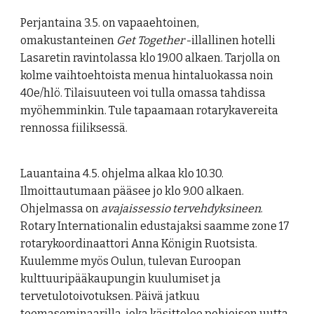
Perjantaina 3.5. on vapaaehtoinen,
omakustanteinen
Get Together
-illallinen hotelli
Lasaretin ravintolassa klo 19.00 alkaen. Tarjolla on
kolme vaihtoehtoista menua hintaluokassa noin
40e/hlö. Tilaisuuteen voi tulla omassa tahdissa
myöhemminkin. Tule tapaamaan rotarykavereita
rennossa fiiliksessä.
Lauantaina 4.5. ohjelma alkaa klo 10.30.
Ilmoittautumaan pääsee jo klo 9.00 alkaen.
Ohjelmassa on
avajaissessio tervehdyksineen
.
Rotary Internationalin edustajaksi saamme zone 17
rotarykoordinaattori Anna Königin Ruotsista.
Kuulemme myös Oulun, tulevan Euroopan
kulttuuripääkaupungin kuulumiset ja
tervetulotoivotuksen. Päivä jatkuu
teemaseminaarilla, joka käsittelee pohjoisen uutta