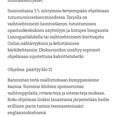
musiikkiesitykset.
Sunnuntaina 5.5. siirrymme kevyempään ohjelmaan
tutustumisretkien
muodossa. Tarjolla on
vaihtoehtoisesti luontoelämys, tutustuminen
opastuskeskuksen näyttelyyn ja lintujen bongausta
Liminganlahdella tai vaihtoehtoisesti kiertoajelu
Oulun nähtävyyksiin ja kehittämisen
kärkikohtaisiin. Ekskursioihin sisältyy sopivasti
ohjelmaan sijoitettuna kahvitteluhetki.
Ohjelma päättyy klo 12.
Kannustan teitä osallistumaan kumppanienne
kanssa. Toivoisin klubien sponsoroivan
vaihtooppilaita, rotaracteja ja interacteja mukaan.
Koko ohjelman lisäksi lauantaina järjestetään heille
erillinen parin tunnin teemaseminaari
englanninkielisenä.