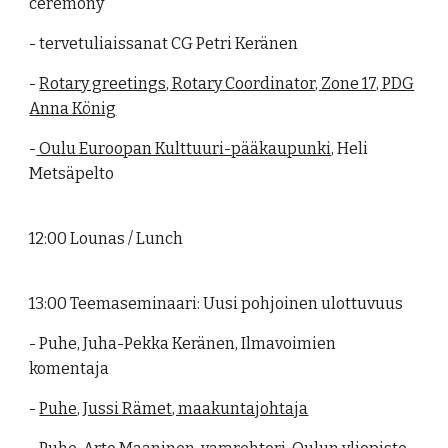
ceremony
- tervetuliaissanat CG Petri Keränen
-
Rotary greetings, Rotary Coordinator, Zone 17, PDG
Anna König
-
Oulu Euroopan Kulttuuri-pääkaupunki,
Heli
Metsäpelto
12:00 Lounas / Lunch
13:00 Teemaseminaari: Uusi pohjoinen ulottuvuus
- Puhe, Juha-Pekka Keränen, Ilmavoimien
komentaja
-
Puhe, Jussi Rämet, maakuntajohtaja