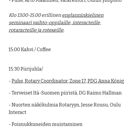
- Puhe, Arto Maaninen, vararehtori, Oulun yliopisto
Klo 13.00-15.00 erillinen
englanninkielinen
seminaari vaihto-oppilaille, interacteille,
rotaracteille ja rotexeille
.
15:00 Kahvi / Coffee
15:30 Piirijuhla/
-
Puhe, Rotary Coordinator, Zone 17, PDG Anna König
- Terveiset Itä-Suomen piiristä, DG Raimo Hallman
- Nuorten näkökulmia Rotaryyn, Jesse Rousu, Oulu
Interact
- Poisnukkuneiden muistaminen