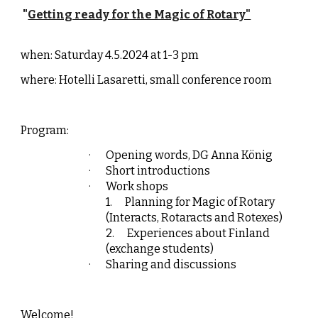
"
Getting ready for the Magic of Rotary"
when: Saturday 4.5.2024 at 1-3 pm
where: Hotelli Lasaretti, small conference room
Program:
·
Opening words, DG Anna König
·
Short introductions
·
Work shops
1.
Planning for Magic of Rotary
(Interacts, Rotaracts and Rotexes)
2.
Experiences about Finland
(exchange students)
·
Sharing and discussions
Welcome!