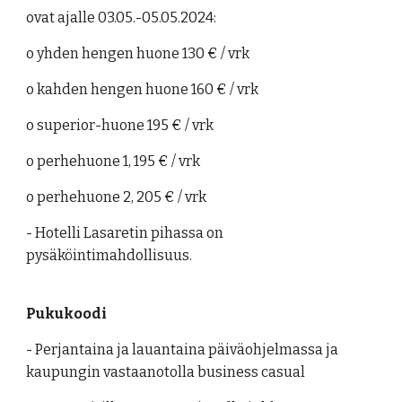
ovat ajalle 03.05.-05.05.2024:
o yhden hengen huone 130 € / vrk
o kahden hengen huone 160 € / vrk
o superior-huone 195 € / vrk
o perhehuone 1, 195 € / vrk
o perhehuone 2, 205 € / vrk
- Hotelli Lasaretin pihassa on
pysäköintimahdollisuus.
Pukukoodi
- Perjantaina ja lauantaina päiväohjelmassa ja
kaupungin vastaanotolla business casual