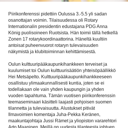
Piirikonferenssi pidettiin Oulussa 3.-5.5 yli sadan
osanottajan voimin. Tilaisuudessa oli Rotary
Internationalin presidentin edustajana PDG Anna
König puolisoineen Ruotsista. Hän toimii tällä hetkellä
Zonen 17 rotarykoordinaattorina. Häneltä kuultiin
antoisat puheenvuorot rotaryn tulevaisuuden
näkymistä ja klubitoiminnan kehittämisestä.
Oulun kulttuuripääkaupunkihankkeen terveiset ja
kuulumiset toi Oulun kulttuurisäätiön yhteisöpäällikkö
Hei Metsäpelto. Kulttuuripääkaupunkihankkeeseen
osallistuu ylimaakunnallisesti kuntia, joten se ei
todellakaan ole vain yhden kaupungin ja yhden
vuoden tapahtuma. Tämän vuotisen piirikonferenssin
teemaseminaari käsitteli laajasti pohjoisen suomen
tilannetta ja tulevaisuutta. Alustukset pitivät
Ilmavoimien komentaja Juha-Pekka Keränen,
maakuntajohtaja Jussi Rämet ja yliopiston vararehtori
Arto Maaninen. Meillä on uudesta tilanteesta johtuen