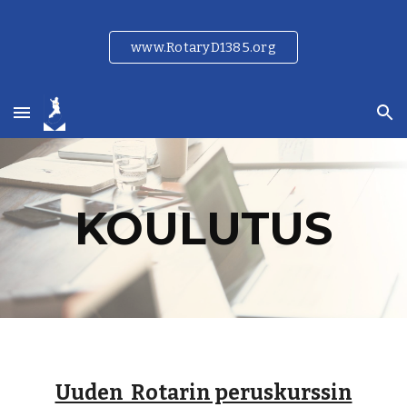
Skip to main content
Skip to navigation
www.RotaryD1385.org
KOULUTUS
Uuden Rotarin peruskurssin