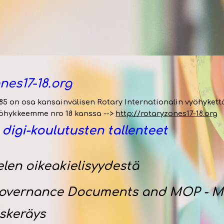
nes17-18.org
85 on osa kansainvälisen Rotary Internationalin vyöhykettä 
yöhykkeemme nro 18 kanssa -->
http://rotaryzones17-18.org
 digi-koulutusten tallentee
t
elen oikeakielisyydestä
Governance Documents
and
MOP - Ma
askeräys