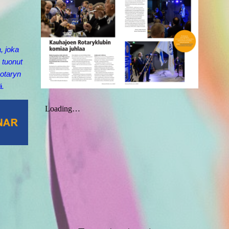
, joka
a tuonut
Rotaryn
ä.