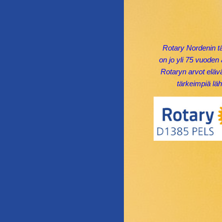
Rotary Nordenin t
on jo yli 75 vuoden 
Rotaryn arvot eläv
tärkeimpiä läh