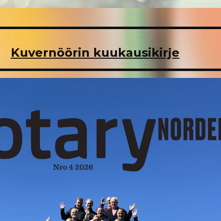
Kuvernöörin kuukausikirje