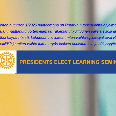
ämän numeron 1/2026 pääteemana on Rotaryn nuorisovaihto-ohjelma
ajan muuttanut nuorten elämää, rakentanut kulttuurien välisiä siltoja j
äksi käytännössä. Lehdestä voit lukea, miten vaihto-opiskelijat ovat 
ettiläitä ja miten vaihto tukee myös klubien uudistumista ja näkyvyytt