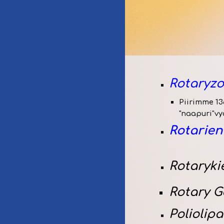
Rotaryzo
Piirimme 13
"naapuri"v
Rotarien
Rotaryki
Rotary 
Poliolip