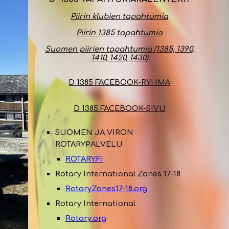
Piirin klubien tapahtumia
Piirin 1385 tapahtumia
Suomen piirien tapahtumia (1385, 1390,
1410, 1420, 1430)
D 1385 FACEBOOK-RYHMÄ
D 1385 FACEBOOK-
SIVU
SUOMEN JA VIRON
ROTARYPALVELU
ROTARY.FI
Rotary International Zones 17-18
RotaryZones17-18.org
Rotary International
Rotary.org