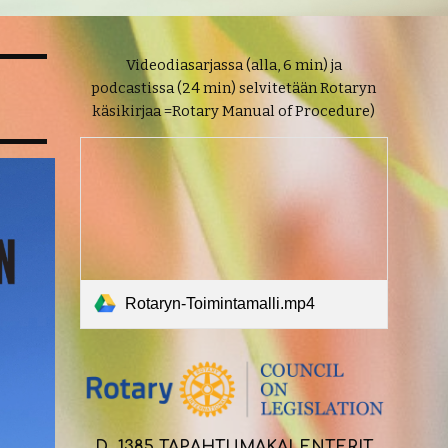
Video
d
iasarja
ssa (alla, 6 min) ja
podcastissa (24 min) selvitetään
Rotaryn
käsikirjaa =
Rotary Manual of Procedure)
Rotaryn-Toimintamalli.mp4
D 1385 TAPAHTUMAKALENTERIT